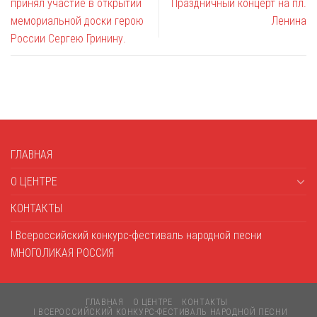
принял участие в открытии
Праздничный концерт на пл.
мемориальной доски герою
Ленина
России Сергею Гринину.
ГЛАВНАЯ
О ЦЕНТРЕ
КОНТАКТЫ
I Всероссийский конкурс-фестиваль народной песни
МНОГОЛИКАЯ РОССИЯ
ГЛАВНАЯ
О ЦЕНТРЕ
КОНТАКТЫ
I ВСЕРОССИЙСКИЙ КОНКУРС-ФЕСТИВАЛЬ НАРОДНОЙ ПЕСНИ