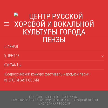
Skip
to
content
ГЛАВНАЯ
О ЦЕНТРЕ
КОНТАКТЫ
I Всероссийский конкурс-фестиваль народной песни
МНОГОЛИКАЯ РОССИЯ
ГЛАВНАЯ
О ЦЕНТРЕ
КОНТАКТЫ
I ВСЕРОССИЙСКИЙ КОНКУРС-ФЕСТИВАЛЬ НАРОДНОЙ ПЕСНИ
МНОГОЛИКАЯ РОССИЯ