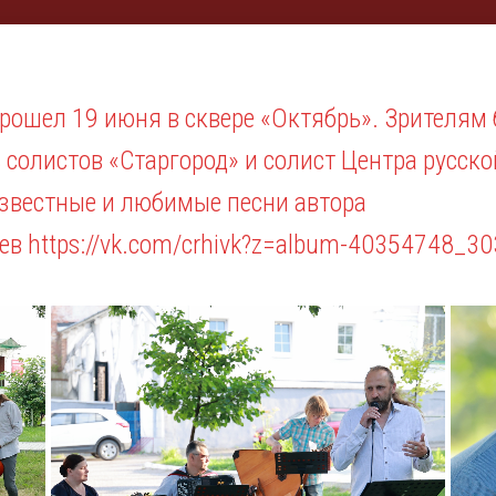
рошел 19 июня в сквере «Октябрь». Зрителям
солистов «Старгород» и солист Центра русско
звестные и любимые песни автора
чев
https://vk.com/crhivk?z=album-40354748_3