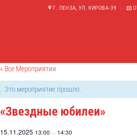
Skip
Г. ПЕНЗА, УЛ. КИРОВА-39
О
to
content
« Все Мероприятия
Это мероприятие прошло.
«Звездные юбилеи»
15.11.2025
13:00
14:30
—