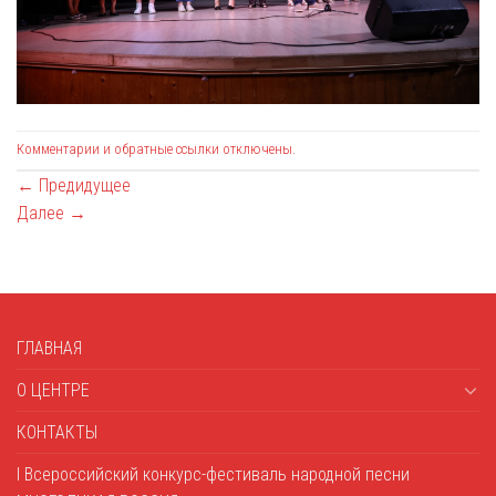
Комментарии и обратные ссылки отключены.
←
Предидущее
Далее
→
ГЛАВНАЯ
О ЦЕНТРЕ
КОНТАКТЫ
I Всероссийский конкурс-фестиваль народной песни