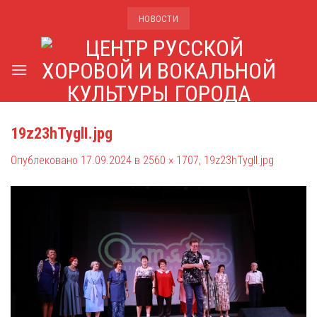
Skip
НОВОСТИ
to
content
19z23hTyglI.jpg
Опублековано
17.09.2024
в
2560 × 1707
,
19z23hTyglI.jpg