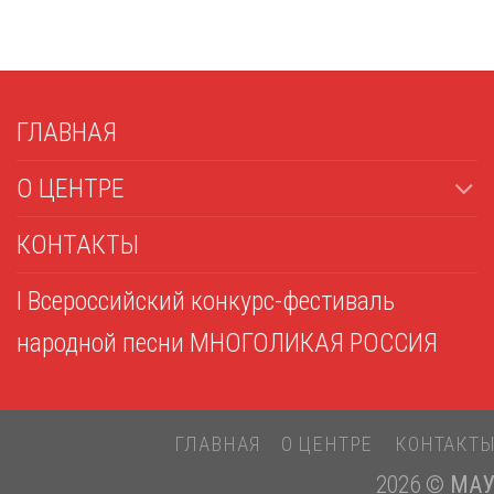
ГЛАВНАЯ
О ЦЕНТРЕ
КОНТАКТЫ
I Всероссийский конкурс-фестиваль
народной песни МНОГОЛИКАЯ РОССИЯ
ГЛАВНАЯ
О ЦЕНТРЕ
КОНТАКТ
2026 ©
МАУ